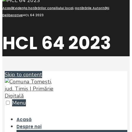
Acasă
Evidența hotărârilor consiliului local
,
Hotărârile Autorității
Deliberative
HCL 64 2023
HCL 64 2023