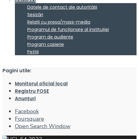
Datele de contact ale autorității
Sesizări
Relații cu presa/mass-media
Programul de funcționare al instituției
Program de audiențe
Program casierie
Petiții
Pagini utile:
Monitorul oficial local
Registru FOSE
Anunțuri
Facebook
Foursquare
Open Search Window