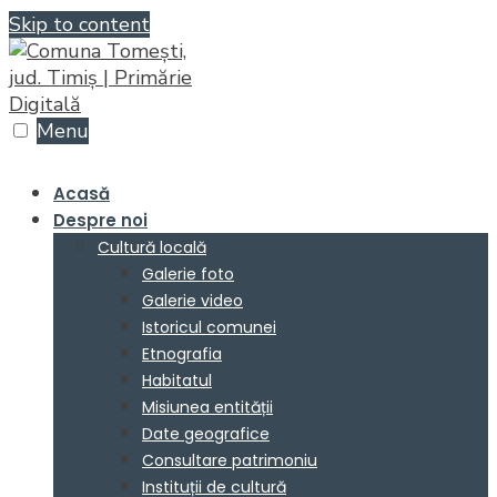
Skip to content
Menu
Acasă
Despre noi
Cultură locală
Galerie foto
Galerie video
Istoricul comunei
Etnografia
Habitatul
Misiunea entității
Date geografice
Consultare patrimoniu
Instituții de cultură