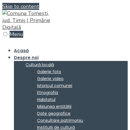
Skip to content
Menu
Acasă
Despre noi
Cultură locală
Galerie foto
Galerie video
Istoricul comunei
Etnografia
Habitatul
Misiunea entității
Date geografice
Consultare patrimoniu
Instituții de cultură