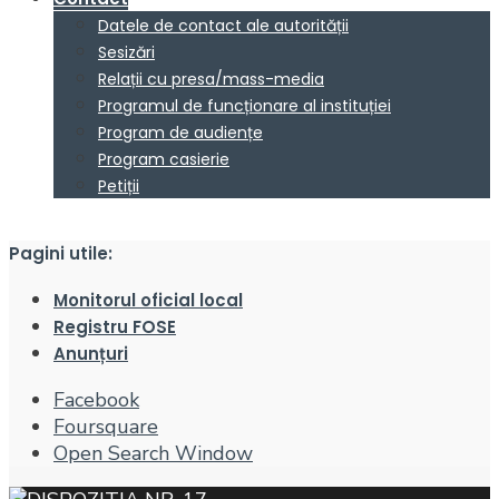
Datele de contact ale autorității
Sesizări
Relații cu presa/mass-media
Programul de funcționare al instituției
Program de audiențe
Program casierie
Petiții
Pagini utile:
Monitorul oficial local
Registru FOSE
Anunțuri
Facebook
Foursquare
Open Search Window