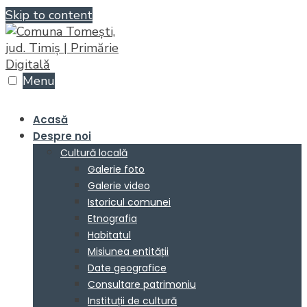
Skip to content
Menu
Acasă
Despre noi
Cultură locală
Galerie foto
Galerie video
Istoricul comunei
Etnografia
Habitatul
Misiunea entității
Date geografice
Consultare patrimoniu
Instituții de cultură