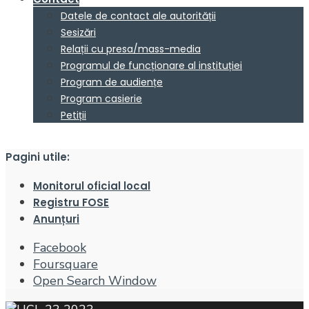
Datele de contact ale autorității
Sesizări
Relații cu presa/mass-media
Programul de funcționare al instituției
Program de audiențe
Program casierie
Petiții
Pagini utile:
Monitorul oficial local
Registru FOSE
Anunțuri
Facebook
Foursquare
Open Search Window