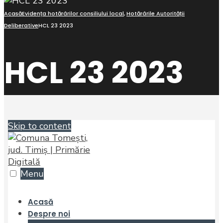
Acasă
Evidența hotărârilor consiliului local
,
Hotărârile Autorității
Deliberative
HCL 23 2023
HCL 23 2023