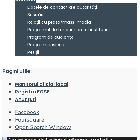
Datele de contact ale autorității
Sesizări
Relații cu presa/mass-media
Programul de funcționare al instituției
Program de audiențe
Program casierie
Petiții
Pagini utile:
Monitorul oficial local
Registru FOSE
Anunțuri
Facebook
Foursquare
Open Search Window