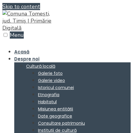
Skip to content
Menu
Acasă
Despre noi
Cultură locală
Galerie foto
Galerie video
Istoricul comunei
Etnografia
Habitatul
Misiunea entității
Date geografice
Consultare patrimoniu
Instituții de cultură