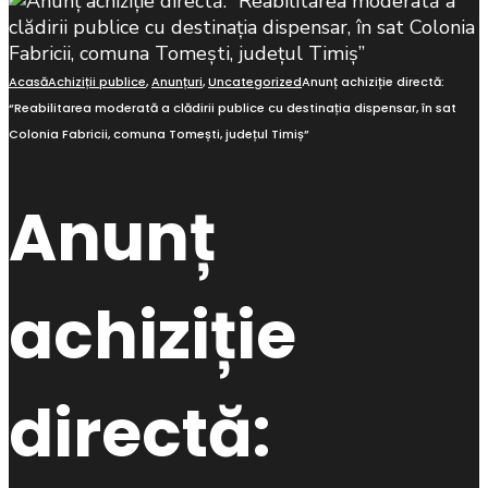
Acasă
Achiziții publice
,
Anunțuri
,
Uncategorized
Anunț achiziție directă:
“Reabilitarea moderată a clădirii publice cu destinația dispensar, în sat
Colonia Fabricii, comuna Tomești, județul Timiș”
Anunț
achiziție
directă: