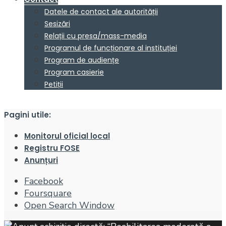
Datele de contact ale autorității
Sesizări
Relații cu presa/mass-media
Programul de funcționare al instituției
Program de audiențe
Program casierie
Petiții
Pagini utile:
Monitorul oficial local
Registru FOSE
Anunțuri
Facebook
Foursquare
Open Search Window